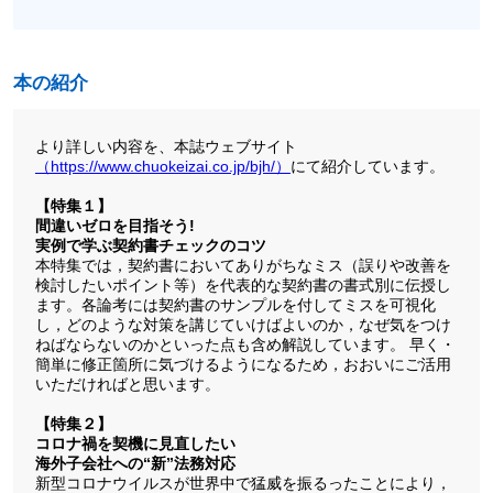
本の紹介
より詳しい内容を、本誌ウェブサイト
（https://www.chuokeizai.co.jp/bjh/）
にて紹介しています。
【特集１】
間違いゼロを目指そう!
実例で学ぶ契約書チェックのコツ
本特集では，契約書においてありがちなミス（誤りや改善を
検討したいポイント等）を代表的な契約書の書式別に伝授し
ます。各論考には契約書のサンプルを付してミスを可視化
し，どのような対策を講じていけばよいのか，なぜ気をつけ
ねばならないのかといった点も含め解説しています。 早く・
簡単に修正箇所に気づけるようになるため，おおいにご活用
いただければと思います。
【特集２】
コロナ禍を契機に見直したい
海外子会社への“新”法務対応
新型コロナウイルスが世界中で猛威を振るったことにより，