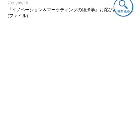
6.1.1 市場浸透戦略
2021/09/15
6.1.2 市場拡大戦略 ･･･他
『イノベーション＆マーケティングの経済学』お詫びと訂正
6.2 マーケティングの手順と構成要素
(ファイル)
6.3 マーケティング・リサーチ
6.3.1 定量調査
6.3.2 定性調査 ･･･他
関連書籍
6.4 セグメンテーション
6.4.1 人口動態的特性
6.4.2 社会心理的特性
6.5 ターゲティング
6.6 ポジショニング
6.7 マーケティング・ミックス（4つのP）
6.7.1 チャンネル戦略
6.7.2 価格戦略 ･･･他
第Ⅲ部 イノベーションの収益化とマネジメント
第7章 付加価値の保護
経営
経営
経営
7.1 付加価値を守る必要性
戦略的イノベーショ
7.1.1 模倣品・海賊版発生の可能性
ビジネスモデル・イ
最強の商品開発―イ
ン・マネジメント
ノベーション―未来
ノベーションを確実
7.2.2 追随者（コピーキャット）の優位性
志向の経営革新戦略
に収益化する９原則
7.2 知的財産権制度とその主要な制度の概要
2,970円(税込)