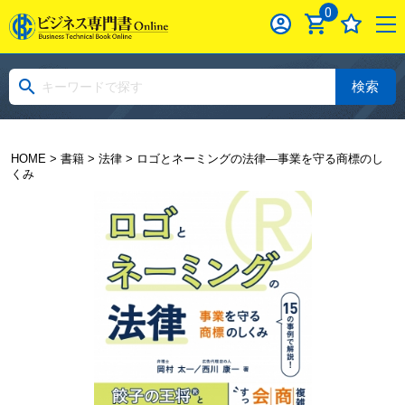
0
検索
HOME
>
書籍
>
法律
> ロゴとネーミングの法律―事業を守る商標のし
くみ