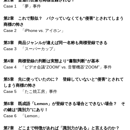
第1章 普通の言葉も商標登録される？
Case 1 「夢」事件
第2章 これで類似？ パクっていなくても“侵害”とされてしまう
商標の怖さ
Case 2 「iPhone vs. アイホン」
第3章 商品ジャンルが違えば同一名称も商標登録できる
Case 3 「スーパーカップ」
第4章 商標登録の判断は実態より“書類判断”が基本
Case 4 「ビデオ会議“ZOOM” vs. 音響機器“ZOOM”」事件
第5章 先に使っていたのに？ 登録していないと“侵害”とされて
しまう商標の怖さ
Case 5 「たこ焼工房」事件
第6章 既成語「Lemon」が登録できる場合とできない場合？ そ
の鍵は“識別力”にあり！
Case 6 「Lemon」
第7章 どこまで特徴があれば「識別力がある」と言えるのか？