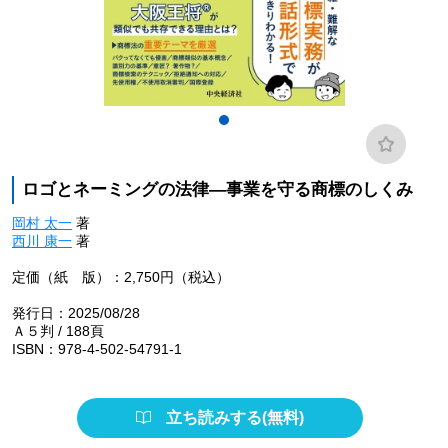
ロゴとネーミングの法律―事業を守る商標のしくみ
岡村 太一
著
西川 康一
著
定価（紙 版）：2,750円（税込）
発行日：2025/08/28
Ａ５判 / 188頁
ISBN：978-4-502-54791-1
立ち読みする(無料)