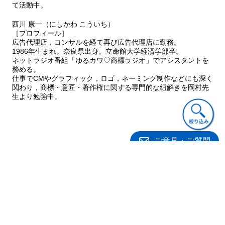
て活動中。
西川 康一（にしかわ こういち）
［プロフィール］
広告代理店，コンサルを経て再び広告代理店に勤務。
1986年生まれ。奈良県出身。立命館大学経済学部卒。
ネットラジオ番組「ゆるカワ♡商標ラジオ」でアシスタントを
務める。
仕事でCMやグラフィック，ロゴ，ネーミング制作などにも深く
関わり，商標・意匠・著作権に関する専門的な紐解きを岡村先
生より勉強中。
ご意見・ご質問
関連書籍