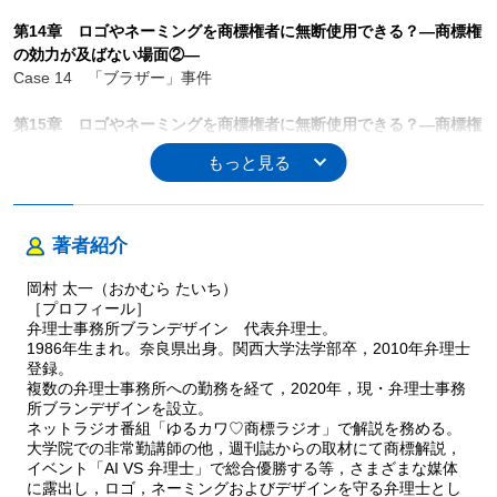
第14章 ロゴやネーミングを商標権者に無断使用できる？―商標権
の効力が及ばない場面②―
Case 14 「ブラザー」事件
第15章 ロゴやネーミングを商標権者に無断使用できる？―商標権
の効力が及ばない場面③―
Case 15 「Sushi Zanmai」事件
著者紹介
岡村 太一（おかむら たいち）
［プロフィール］
弁理士事務所ブランデザイン 代表弁理士。
1986年生まれ。奈良県出身。関西大学法学部卒，2010年弁理士
登録。
複数の弁理士事務所への勤務を経て，2020年，現・弁理士事務
所ブランデザインを設立。
ネットラジオ番組「ゆるカワ♡商標ラジオ」で解説を務める。
大学院での非常勤講師の他，週刊誌からの取材にて商標解説，
イベント「AI VS 弁理士」で総合優勝する等，さまざまな媒体
に露出し，ロゴ，ネーミングおよびデザインを守る弁理士とし