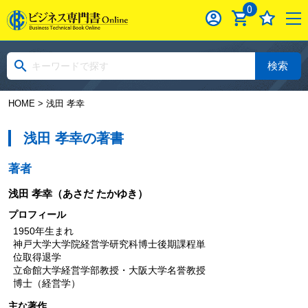
0
検索
HOME
> 浅田 孝幸
浅田 孝幸の著書
著者
浅田 孝幸
（あさだ たかゆき）
プロフィール
1950年生まれ
神戸大学大学院経営学研究科博士後期課程単
位取得退学
立命館大学経営学部教授・大阪大学名誉教授
博士（経営学）
主な著作