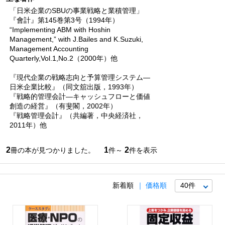
「日米企業のSBUの事業戦略と業積管理」
『會計』第145巻第3号（1994年）
“Implementing ABM with Hoshin
Management,” with J.Bailes and K.Suzuki,
Management Accounting
Quarterly,Vol.1,No.2（2000年）他
『現代企業の戦略志向と予算管理システム―
日米企業比較』（同文舘出版，1993年）
『戦略的管理会計―キャッシュフローと価値
創造の経営』（有斐閣，2002年）
『戦略管理会計』（共編著，中央経済社，
2011年）他
2
1
2
冊の本が見つかりました。
件～
件を表示
新着順
価格順