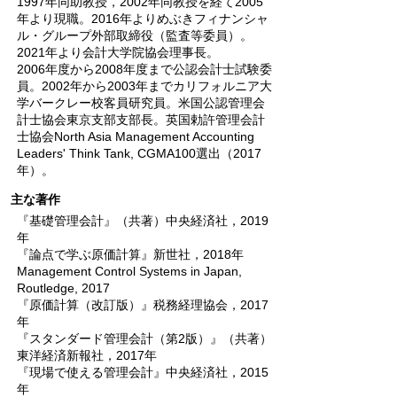
1997年同助教授，2002年同教授を経て2005
年より現職。2016年よりめぶきフィナンシャ
ル・グループ外部取締役（監査等委員）。
2021年より会計大学院協会理事長。
2006年度から2008年度まで公認会計士試験委
員。2002年から2003年までカリフォルニア大
学バークレー校客員研究員。米国公認管理会
計士協会東京支部支部長。英国勅許管理会計
士協会North Asia Management Accounting
Leaders' Think Tank, CGMA100選出（2017
年）。
主な著作
『基礎管理会計』（共著）中央経済社，2019
年
『論点で学ぶ原価計算』新世社，2018年
Management Control Systems in Japan,
Routledge, 2017
『原価計算（改訂版）』税務経理協会，2017
年
『スタンダード管理会計（第2版）』（共著）
東洋経済新報社，2017年
『現場で使える管理会計』中央経済社，2015
年