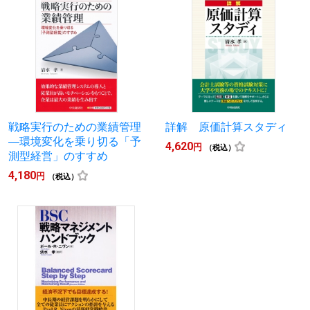
戦略実行のための業績管理
詳解 原価計算スタディ
―環境変化を乗り切る「予
4,620
円
（税込）
測型経営」のすすめ
4,180
円
（税込）