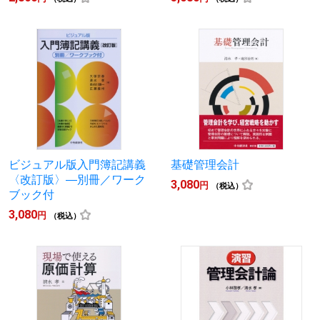
ビジュアル版入門簿記講義
基礎管理会計
〈改訂版〉―別冊／ワーク
3,080
円
（税込）
ブック付
3,080
円
（税込）