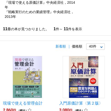
『現場で使える原価計算』中央経済社，2014
年
『戦略実行のための業績管理』中央経済社，
2013年
11
1
11
冊の本が見つかりました。
件～
件を表示
新着順
価格順
現場で使える管理会計
入門原価計算〈第２版〉
2,860
3,080
円
円
（税込）
（税込）