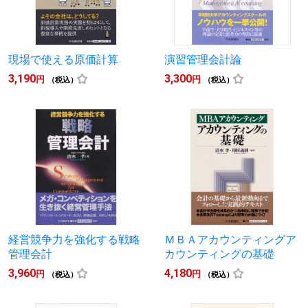
現場で使える原価計算
演習管理会計論
3,190
3,300
円
円
（税込）
（税込）
経営競争力を強化する戦略
ＭＢＡアカウンティングア
管理会計
カウンティングの基礎
3,960
4,180
円
円
（税込）
（税込）