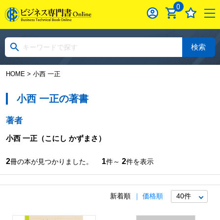
0
検索
HOME
> 小西 一正
小西 一正の著書
著者
小西 一正
（こにし かずまさ）
2
1
2
冊の本が見つかりました。
件～
件を表示
新着順
価格順