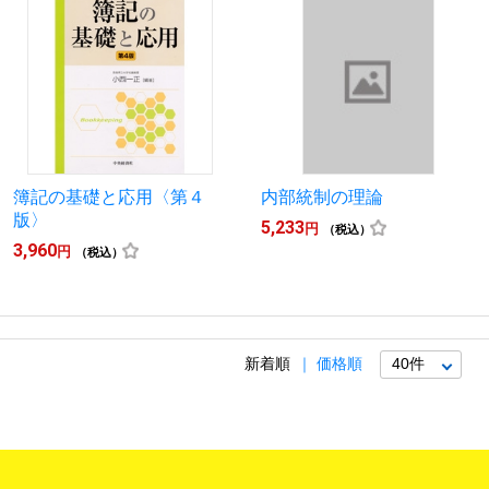
簿記の基礎と応用〈第４
内部統制の理論
版〉
5,233
円
（税込）
3,960
円
（税込）
新着順
価格順