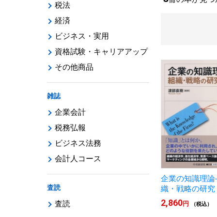
税法
経済
ビジネス・実用
資格試験・キャリアアップ
その他商品
雑誌
企業会計
税務弘報
ビジネス法務
会計人コース
企業の知識理論
査読
織・戦略の研究
2,860
査読
円
（税込）