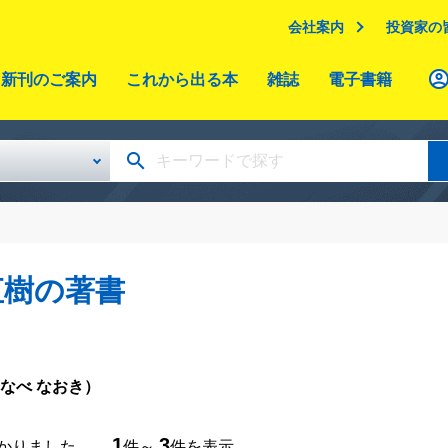
会社案内
投資家の
新刊のご案内
これから出る本
雑誌
電子書籍
直樹の著書
なべ なおき）
1
3
つかりました。
件～
件を表示