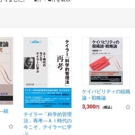
ケイパビリティの組織
論・戦略論
3,300
円
（税込）
―組
テイラー「科学的管理
法」再考―ＡＩ時代の
今こそ、テイラーに学
ぶ