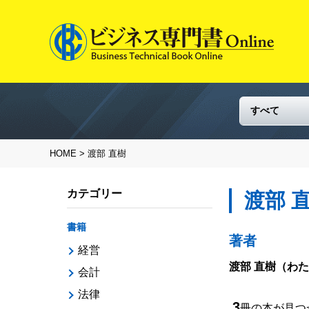
HOME
> 渡部 直樹
カテゴリー
渡部 
書籍
著者
経営
渡部 直樹
（わた
会計
法律
3
冊の本が見