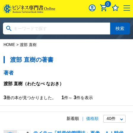
0
検索
HOME
> 渡部 直樹
渡部 直樹の著書
著者
渡部 直樹
（わたなべ なおき）
3
1
3
冊の本が見つかりました。
件～
件を表示
新着順
価格順