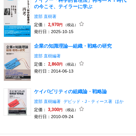
テイラー「科学的管理法」再考―ＡＩ時代
の今こそ、テイラーに学ぶ
渡部 直樹著
定価：
2,970
（税込）
円
発行日：2025-10-15
企業の知識理論―組織・戦略の研究
渡部 直樹編著
定価：
2,860
（税込）
円
発行日：2014-06-13
ケイパビリティの組織論・戦略論
渡部 直樹編著
デビッド・J・ティース著
ほか
定価：
3,300
（税込）
円
発行日：2010-09-24