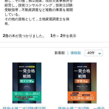
務し，その後，独立開業。現在士業事務所を
経営し，技術コンサルティング，技術士試験
受験指導，不動産調査など複数の事業を展開
している。
その他の資格として，土地家屋調査士を保
有。
2
1
2
冊の本が見つかりました。
件～
件を表示
新着順
価格順
技術士第二次試験建設部
技術士第二次試験 一発合