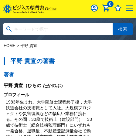
0
検索
HOME
> 平野 貴宣
平野 貴宣の著書
著者
平野 貴宣
（ひらの たかのぶ）
プロフィール
1983年生まれ。大学院修士課程終了後，大手
鉄道会社の技術職として入社。大規模プロジ
ェクトや災害復興などの幅広い業務に携わ
る。その間，30歳で技術士（建設部門），33
歳で技術士（総合技術監理部門）にいずれも
一発合格。退職後，不動産登記測量会社で勤