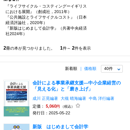
『ライフサイクル・コスティングーイギリス
における展開』（創成社，2011年）
『公共施設とライフサイクルコスト』（日本
経済評論社，2020年）
『新版はじめまして会計学』（共著中央経済
社2024年）
2
1
2
冊の本が見つかりました。
件～
件を表示
新着順
価格順
会計による事業承継支援―中小企業経営の
「見える化」と「磨き上げ」
成川 正晃編著
大槻 晴海編著
中島 洋行編著
定価：
5,060
（税込）
円
発行日：2025-05-22
新版 はじめまして会計学