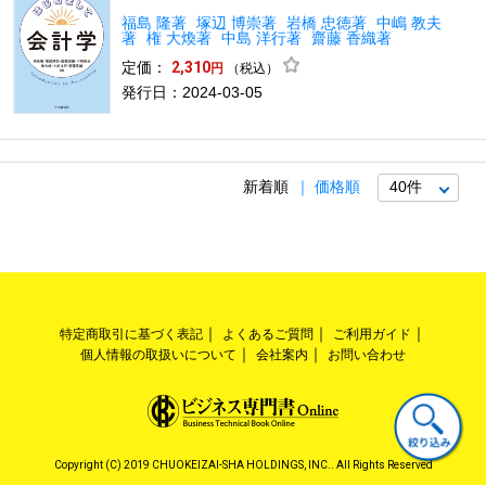
福島 隆著
塚辺 博崇著
岩橋 忠徳著
中嶋 教夫
著
権 大煥著
中島 洋行著
齋藤 香織著
定価：
2,310
（税込）
円
発行日：2024-03-05
新着順
価格順
特定商取引に基づく表記
よくあるご質問
ご利用ガイド
個人情報の取扱いについて
会社案内
お問い合わせ
Copyright (C) 2019 CHUOKEIZAI-SHA HOLDINGS, INC.. All Rights Reserved