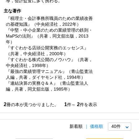
導，会計監査に多く携わる。
主な著作
『税理士・会計事務所職員のための業績改善
の基礎知識』（中央経済社，2022年）
『中堅・中小企業のための業績管理の鉄則・
MaPSの法則』（共著，同文舘出版，2013
年）
『すぐわかる店頭公開実務のエッセンス』
（共著，中央経済社，2000年）
『すぐわかる株式公開のノウハウ』（共著，
中央経済社，1998年）
『最強の業績管理マニュアル』（青山監査法
人編，共著，ダイヤモンド社，1994年）
『連結決算の実務Ｑ＆Ａ』（青山監査法人
編，共著，同文舘出版，1985年）
2
1
2
冊の本が見つかりました。
件～
件を表示
新着順
価格順