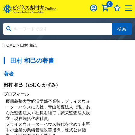
0
検索
HOME
> 田村 和己
田村 和己の著書
著者
田村 和己
（たむら かずみ）
プロフィール
慶應義塾大学経済学部卒業後，プライスウォ
ーターハウスに入社，青山監査法人（現，あ
らた監査法人）社員を経て，誠栄監査法人設
立，現在統括代表社員。
プライスウォーターハウス時代を含めて中堅
中小企業の業績管理改善指導，株式公開指