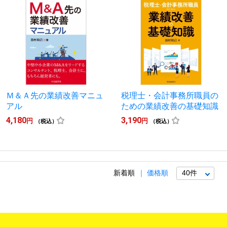
Ｍ＆Ａ先の業績改善マニュ
税理士・会計事務所職員の
アル
ための業績改善の基礎知識
4,180
3,190
円
円
（税込）
（税込）
新着順
価格順