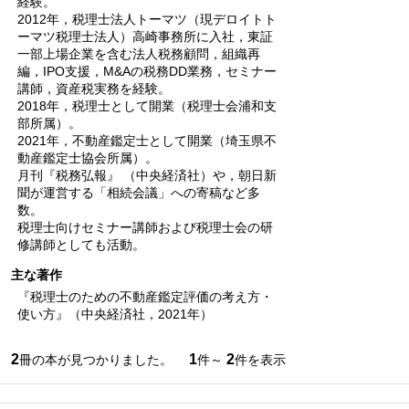
経験。
2012年，税理士法人トーマツ（現デロイトト
ーマツ税理士法人）高崎事務所に入社，東証
一部上場企業を含む法人税務顧問，組織再
編，IPO支援，M&Aの税務DD業務，セミナー
講師，資産税実務を経験。
2018年，税理士として開業（税理士会浦和支
部所属）。
2021年，不動産鑑定士として開業（埼玉県不
動産鑑定士協会所属）。
月刊『税務弘報』 （中央経済社）や，朝日新
聞が運営する「相続会議」への寄稿など多
数。
税理士向けセミナー講師および税理士会の研
修講師としても活動。
主な著作
『税理士のための不動産鑑定評価の考え方・
使い方』（中央経済社，2021年）
2
1
2
冊の本が見つかりました。
件～
件を表示