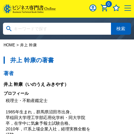
0
検索
HOME
> 井上 幹康
井上 幹康の著書
著者
井上 幹康
（いのうえ みきやす）
プロフィール
税理士・不動産鑑定士
1985年生まれ，群馬県沼田市出身。
早稲田大学理工学部応用化学科・同大学院
卒，在学中に気象予報士試験合格。
2010年，IT系上場企業入社，経理実務全般を