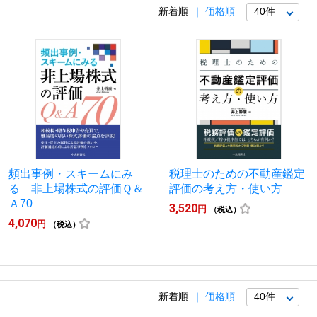
新着順
価格順
頻出事例・スキームにみ
税理士のための不動産鑑定
る 非上場株式の評価Ｑ＆
評価の考え方・使い方
Ａ70
3,520
円
（税込）
4,070
円
（税込）
新着順
価格順