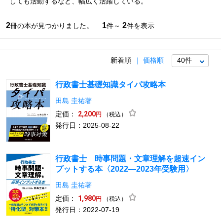
しても活動するなど、幅広く活躍している。
2
1
2
冊の本が見つかりました。
件～
件を表示
新着順
価格順
行政書士基礎知識タイパ攻略本
田島 圭祐著
定価：
2,200
（税込）
円
発行日：2025-08-22
行政書士 時事問題・文章理解を超速イン
プットする本〈2022―2023年受験用〉
田島 圭祐著
定価：
1,980
（税込）
円
発行日：2022-07-19