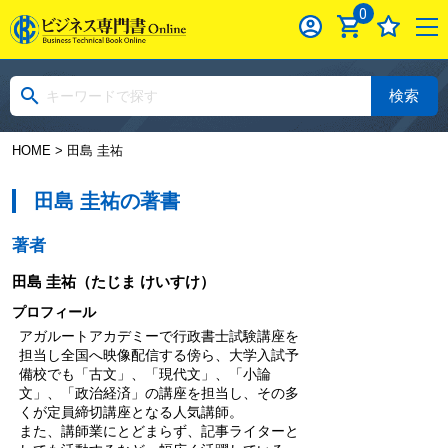
0
検索
HOME
> 田島 圭祐
田島 圭祐の著書
著者
田島 圭祐
（たじま けいすけ）
プロフィール
アガルートアカデミーで行政書士試験講座を
担当し全国へ映像配信する傍ら、大学入試予
備校でも「古文」、「現代文」、「小論
文」、「政治経済」の講座を担当し、その多
くが定員締切講座となる人気講師。
また、講師業にとどまらず、記事ライターと