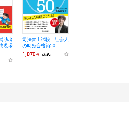
補助者
司法書士試験 社会人
務現場
の時短合格術50
1,870
円
（税込）