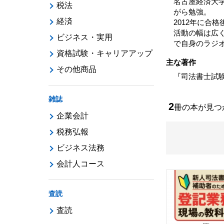
名古屋経済大
税法
がら勉強。
経済
2012年に合
活動の幅は広く
ビジネス・実用
で自身のラジ
資格試験・キャリアアップ
主な著作
その他商品
『司法書士試
雑誌
2
冊の本が見
企業会計
税務弘報
ビジネス法務
会計人コース
査読
査読