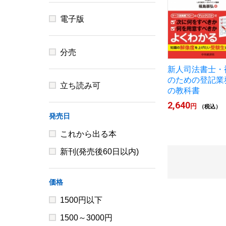
電子版
分売
新人司法書士・
のための登記業
立ち読み可
の教科書
2,640
円
（税込）
発売日
これから出る本
新刊(発売後60日以内)
価格
1500円以下
1500～3000円