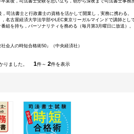
学卒業後，司法書士受験を思い立ち，朝から深夜まで司法書士事務
格後，司法書士と行政書士の資格を活かして開業し，実務に携わる。
，名古屋経済大学法学部やLEC東京リーガルマインドで講師として教
オ番組を持ち，パーソナリティを務める（毎月第3月曜日に放送）。
験社会人の時短合格術50』（中央経済社）
1
2
つかりました。
件～
件を表示