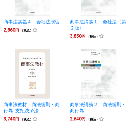
商事法講義４ 会社法演習
商事法講義１ 会社法〈第
２版〉
2,860
円
（税込）
3,850
円
（税込）
商事法教材―商法総則・商
商事法講義２ 商法総則・
行為･支払決済法
商行為
3,740
2,640
円
円
（税込）
（税込）