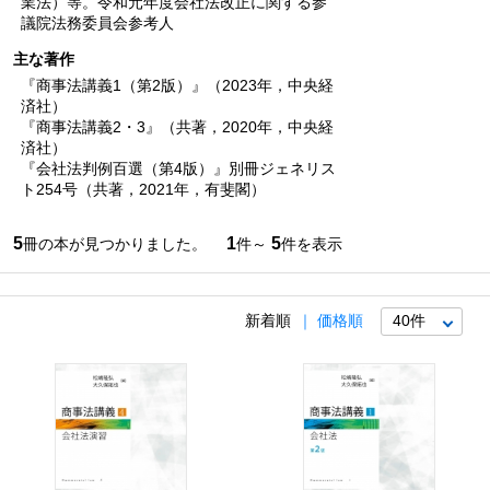
業法）等。令和元年度会社法改正に関する参
議院法務委員会参考人
主な著作
『商事法講義1（第2版）』（2023年，中央経
済社）
『商事法講義2・3』（共著，2020年，中央経
済社）
『会社法判例百選（第4版）』別冊ジェネリス
ト254号（共著，2021年，有斐閣）
5
1
5
冊の本が見つかりました。
件～
件を表示
新着順
価格順