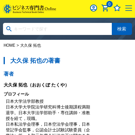
0
検索
HOME
> 大久保 拓也
大久保 拓也の著書
著者
大久保 拓也
（おおくぼ たくや）
プロフィール
日本大学法学部教授
日本大学大学院法学研究科博士後期課程満期
退学。日本大学法学部助手・専任講師・准教
授を経て，現職。
日本私法学会理事，日本空法学会理事，日本
登記学会監事，公認会計士試験試験委員（企