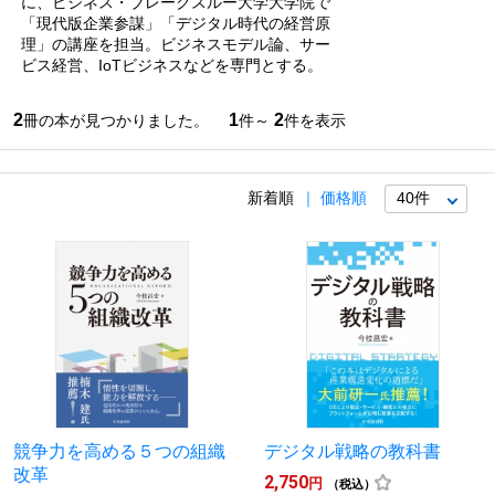
に、ビジネス・ブレークスルー大学大学院で
「現代版企業参謀」「デジタル時代の経営原
理」の講座を担当。ビジネスモデル論、サー
ビス経営、IoTビジネスなどを専門とする。
2
1
2
冊の本が見つかりました。
件～
件を表示
新着順
価格順
競争力を高める５つの組織
デジタル戦略の教科書
改革
2,750
円
（税込）