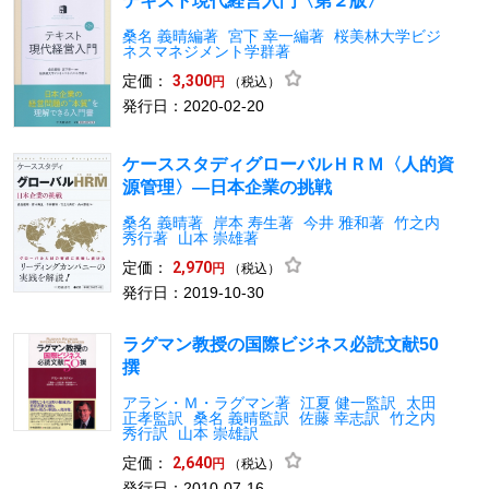
テキスト現代経営入門〈第２版〉
桑名 義晴編著
宮下 幸一編著
桜美林大学ビジ
ネスマネジメント学群著
定価：
3,300
（税込）
円
発行日：2020-02-20
ケーススタディグローバルＨＲＭ〈人的資
源管理〉―日本企業の挑戦
桑名 義晴著
岸本 寿生著
今井 雅和著
竹之内
秀行著
山本 崇雄著
定価：
2,970
（税込）
円
発行日：2019-10-30
ラグマン教授の国際ビジネス必読文献50
撰
アラン・Ｍ・ラグマン著
江夏 健一監訳
太田
正孝監訳
桑名 義晴監訳
佐藤 幸志訳
竹之内
秀行訳
山本 崇雄訳
定価：
2,640
（税込）
円
発行日：2010-07-16