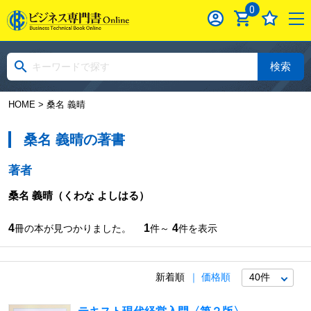
0
検索
HOME
> 桑名 義晴
桑名 義晴の著書
著者
桑名 義晴
（くわな よしはる）
4
1
4
冊の本が見つかりました。
件～
件を表示
新着順
価格順