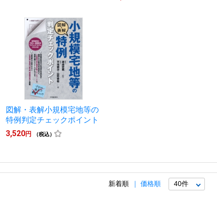
図解・表解小規模宅地等の
特例判定チェックポイント
3,520
円
（税込）
新着順
価格順