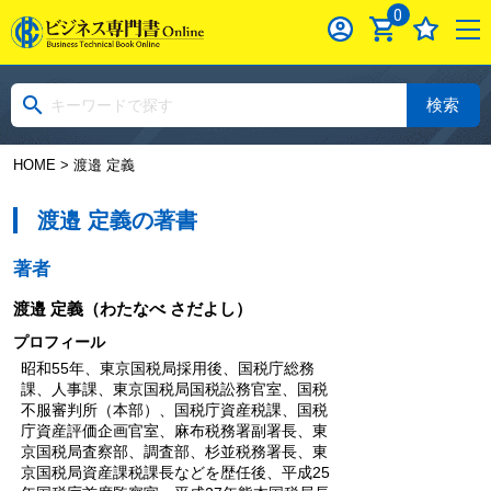
0
検索
HOME
> 渡邉 定義
渡邉 定義の著書
著者
渡邉 定義
（わたなべ さだよし）
プロフィール
昭和55年、東京国税局採用後、国税庁総務
課、人事課、東京国税局国税訟務官室、国税
不服審判所（本部）、国税庁資産税課、国税
庁資産評価企画官室、麻布税務署副署長、東
京国税局査察部、調査部、杉並税務署長、東
京国税局資産課税課長などを歴任後、平成25