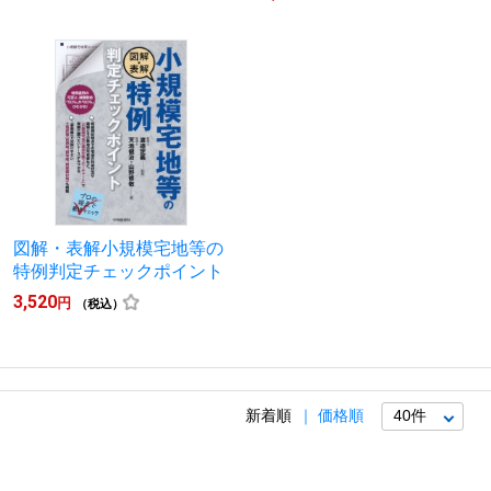
図解・表解小規模宅地等の
特例判定チェックポイント
3,520
円
（税込）
新着順
価格順