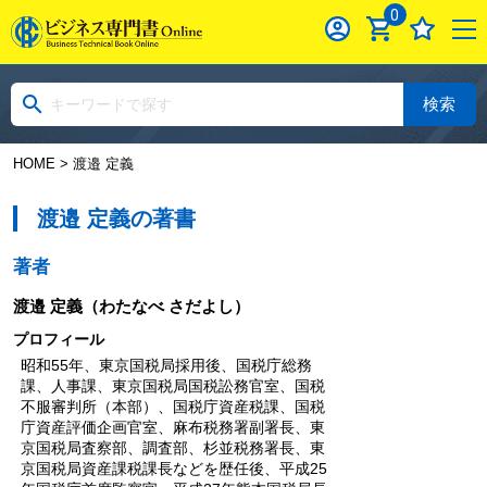
0
検索
HOME
> 渡邉 定義
渡邉 定義の著書
著者
渡邉 定義
（わたなべ さだよし）
プロフィール
昭和55年、東京国税局採用後、国税庁総務
課、人事課、東京国税局国税訟務官室、国税
不服審判所（本部）、国税庁資産税課、国税
庁資産評価企画官室、麻布税務署副署長、東
京国税局査察部、調査部、杉並税務署長、東
京国税局資産課税課長などを歴任後、平成25