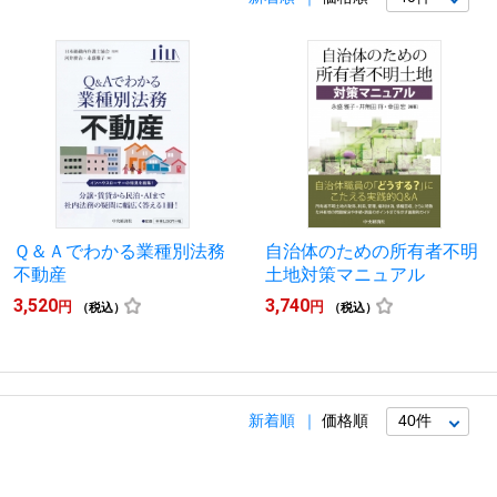
Ｑ＆Ａでわかる業種別法務
自治体のための所有者不明
不動産
土地対策マニュアル
3,520
3,740
円
円
（税込）
（税込）
新着順
価格順