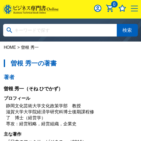
0
検索
HOME
> 曽根 秀一
曽根 秀一の著書
著者
曽根 秀一
（そね ひでかず）
プロフィール
静岡文化芸術大学文化政策学部 教授
滋賀大学大学院経済学研究科博士後期課程修
了 博士（経営学）
専攻：経営戦略，経営組織，企業史
主な著作