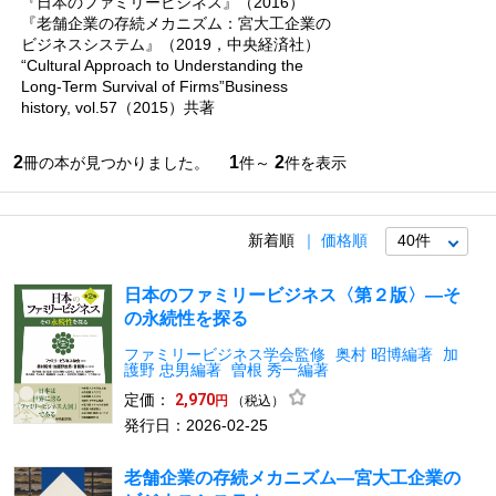
『日本のファミリービジネス』（2016）
『老舗企業の存続メカニズム：宮大工企業の
ビジネスシステム』（2019，中央経済社）
“Cultural Approach to Understanding the
Long-Term Survival of Firms”Business
history, vol.57（2015）共著
2
1
2
冊の本が見つかりました。
件～
件を表示
新着順
価格順
日本のファミリービジネス〈第２版〉―そ
の永続性を探る
ファミリービジネス学会監修
奥村 昭博編著
加
護野 忠男編著
曽根 秀一編著
定価：
2,970
（税込）
円
発行日：2026-02-25
老舗企業の存続メカニズム―宮大工企業の