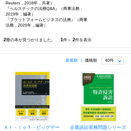
Reuters，2018年，共著）
『ヘルステックの法務Q&A』（商事法務，
2019年，編著）
『プラットフォームビジネスの法務』（商事
法務，2020年，編著）
2
1
2
冊の本が見つかりました。
件～
件を表示
新着順
価格順
ＡＩ・ＩｏＴ・ビッグデー
企業訴訟実務問題シリーズ