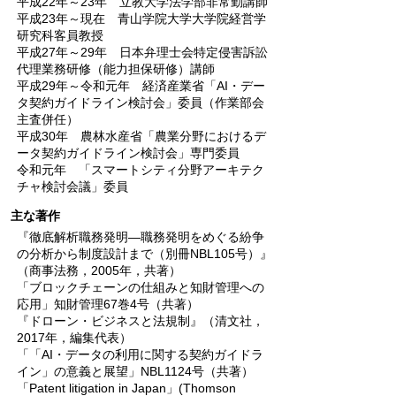
平成22年～23年 立教大学法学部非常勤講師
平成23年～現在 青山学院大学大学院経営学
研究科客員教授
平成27年～29年 日本弁理士会特定侵害訴訟
代理業務研修（能力担保研修）講師
平成29年～令和元年 経済産業省「AI・デー
タ契約ガイドライン検討会」委員（作業部会
主査併任）
平成30年 農林水産省「農業分野におけるデ
ータ契約ガイドライン検討会」専門委員
令和元年 「スマートシティ分野アーキテク
チャ検討会議」委員
主な著作
『徹底解析職務発明―職務発明をめぐる紛争
の分析から制度設計まで（別冊NBL105号）』
（商事法務，2005年，共著）
「ブロックチェーンの仕組みと知財管理への
応用」知財管理67巻4号（共著）
『ドローン・ビジネスと法規制』（清文社，
2017年，編集代表）
「「AI・データの利用に関する契約ガイドラ
イン」の意義と展望」NBL1124号（共著）
「Patent litigation in Japan」(Thomson