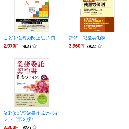
こども性暴力防止法 入門
詳解 裁量労働制
2,970
3,960
円
円
（税込）
（税込）
業務委託契約書作成のポイ
ント〈第２版〉
3,300
円
（税込）