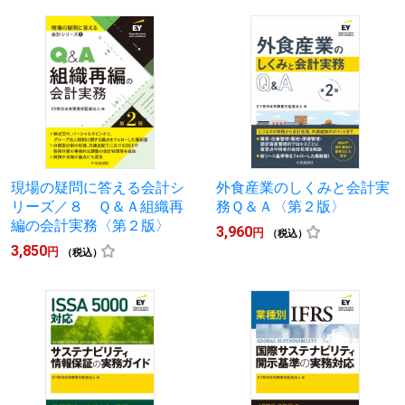
現場の疑問に答える会計シ
外食産業のしくみと会計実
リーズ／８ Ｑ＆Ａ組織再
務Ｑ＆Ａ〈第２版〉
編の会計実務〈第２版〉
3,960
円
（税込）
3,850
円
（税込）