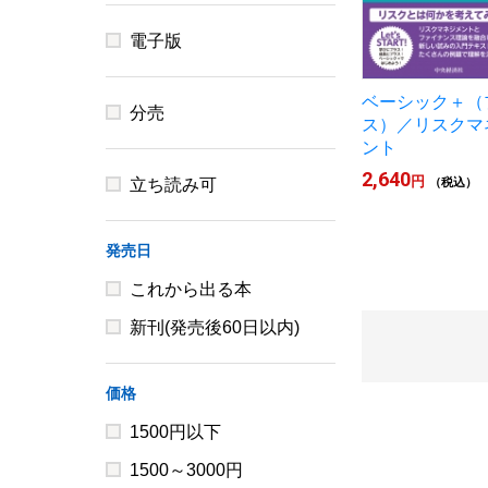
電子版
ベーシック＋（
分売
ス）／リスクマ
ント
2,640
円
立ち読み可
（税込）
発売日
これから出る本
新刊(発売後60日以内)
価格
1500円以下
1500～3000円