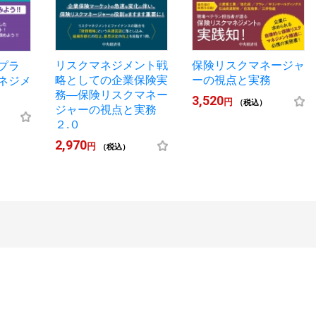
リスクマネジメント戦
保険リスクマネージャ
プラ
略としての企業保険実
ーの視点と実務
ネジメ
務―保険リスクマネー
3,520
円
（税込）
ジャーの視点と実務
２.０
2,970
円
（税込）