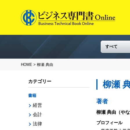
HOME
> 柳瀬 典由
カテゴリー
柳瀬 
書籍
著者
経営
柳瀬 典由
（やな
会計
プロフィール
法律