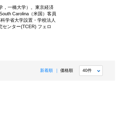
商学，一橋大学）。東京経済
uth Carolina（米国）客員
文部科学省大学設置・学校法人
ンター(TCER) フェロ
。
新着順
価格順