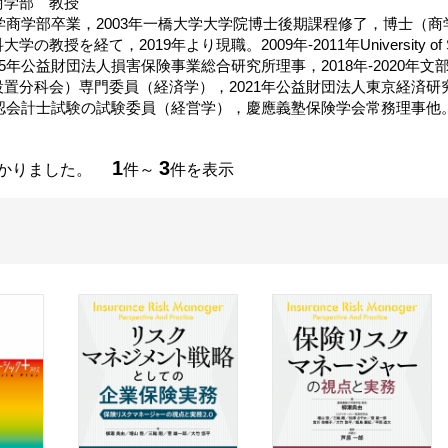
商学部 教授
大学商学部卒業，2003年一橋大学大学院博士後期課程修了，博士（
の教授を経て，2019年より現職。2009年-2011年University of So
15年公益財団法人損害保険事業総合研究所理事，2018年-2020年
置分科会）専門委員（経済学），2021年公益財団法人東京経済研究セ
公認会計士試験の試験委員（経営学），慶應義塾保険学会常務理事他
1
3
つかりました。
件～
件を表示