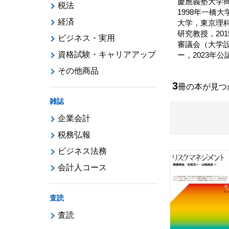
慶應義塾大学
税法
1998年一橋
経済
大学，東京理科大学
研究教授，20
ビジネス・実用
審議会（大学設
資格試験・キャリアアップ
ー，2023年
その他商品
3
冊の本が見
雑誌
企業会計
税務弘報
ビジネス法務
会計人コース
査読
査読