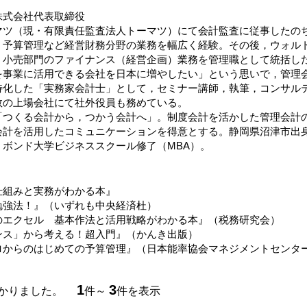
株式会社代表取締役
マツ（現・有限責任監査法人トーマツ）にて会計監査に従事したの
・予算管理など経営財務分野の業務を幅広く経験。その後，ウォル
，小売部門のファイナンス（経営企画）業務を管理職として統括した
を事業に活用できる会社を日本に増やしたい」という思いで，管理
化した「実務家会計士」として，セミナー講師，執筆，コンサルティ
数の上場会社にて社外役員も務めている。
「つくる会計から，つかう会計へ」。制度会計を活かした管理会計
会計を活用したコミュニケーションを得意とする。静岡県沼津市出
・ボンド大学ビジネススクール修了（MBA）。
仕組みと実務がわかる本』
勉強法！』（いずれも中央経済杜）
のエクセル 基本作法と活用戦略がわかる本』（税務研究会）
ンス」から考える！超入門』（かんき出版）
ロからのはじめての予算管理』（日本能率協会マネジメントセンタ
1
3
つかりました。
件～
件を表示