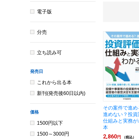
電子版
分売
立ち読み可
発売日
これから出る本
新刊(発売後60日以内)
その案件で進
価格
進めない？投資
仕組みと実務が
1500円以下
本
1500～3000円
2,860
円
（税込）