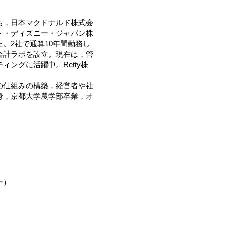
ち，日本マクドナルド株式会
ト・ディズニー・ジャパン株
。2社で通算10年間勤務し
会計ラボを設立。現在は，管
ングに活躍中。Retty株
の仕組みの構築，経営者や社
身，京都大学農学部卒業，オ
ー）