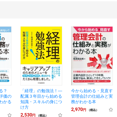
める？
「経理」の勉強法！―
今から始める・見直す
評価の
配属３年目から始める
管理会計の仕組みと実
わかる
知識・スキルの身につ
務がわかる本
け方
2,970
円
（税込）
2,530
円
（税込）