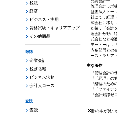
公認会計士
税法
管理会計ラボ
経済
監査法人トー
社にて，経理
ビジネス・実用
式会社に移り
資格試験・キャリアアップ
た後，「会計
理会計分野に特
その他商品
式会社など複
モットーは，
内各部門との
雑誌
ーストラリア
企業会計
主な著作
税務弘報
『管理会計の
ビジネス法務
『「経理」の
『経理のため
会計人コース
『「ファイナ
『会計知識ゼ
査読
査読
3
冊の本が見