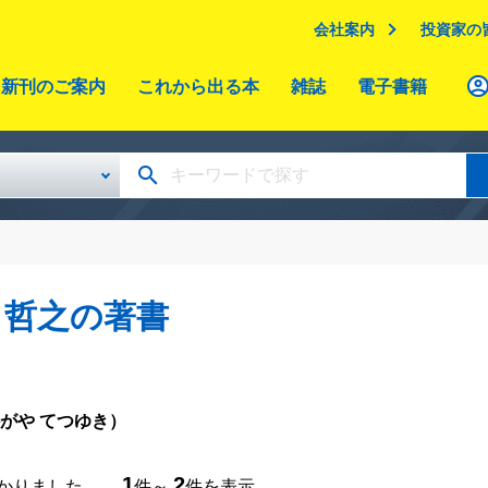
会社案内
投資家の
新刊のご案内
これから出る本
雑誌
電子書籍
 哲之の著書
がや てつゆき）
1
2
つかりました。
件～
件を表示