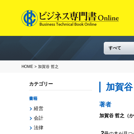
HOME
> 加賀谷 哲之
カテゴリー
加賀谷
書籍
著者
経営
加賀谷 哲之
（か
会計
法律
2
冊の本が見