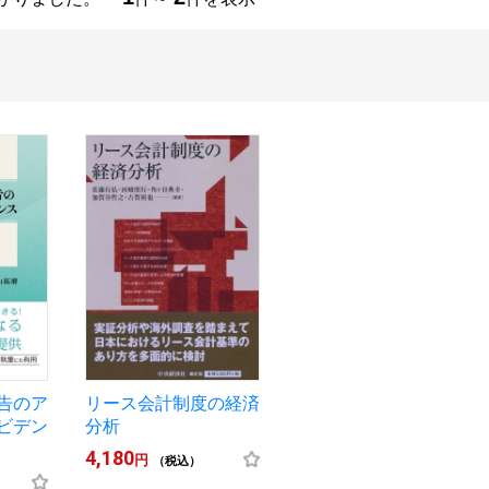
告のア
リース会計制度の経済
ビデン
分析
4,180
円
（税込）