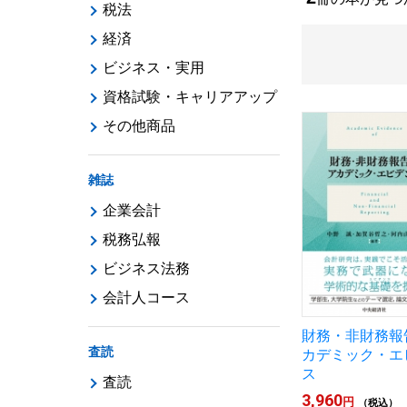
税法
経済
ビジネス・実用
資格試験・キャリアアップ
その他商品
雑誌
企業会計
税務弘報
ビジネス法務
会計人コース
財務・非財務報
査読
カデミック・エ
ス
査読
3,960
円
（税込）