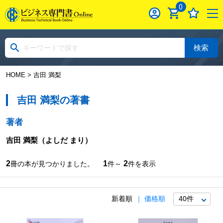
0
検索
HOME
> 吉田 満梨
吉田 満梨の著書
著者
吉田 満梨
（よしだ まり）
2
1
2
冊の本が見つかりました。
件～
件を表示
新着順
価格順