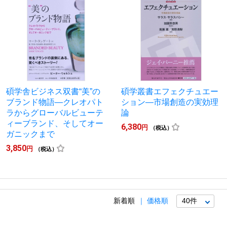
碩学舎ビジネス双書“美”の
碩学叢書エフェクチュエー
ブランド物語―クレオパト
ション―市場創造の実効理
ラからグローバルビューテ
論
ィーブランド、そしてオー
6,380
円
（税込）
ガニックまで
3,850
円
（税込）
新着順
価格順