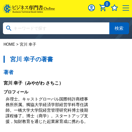
0
検索
HOME
> 宮川 幸子
宮川 幸子の著書
著者
宮川 幸子
（みやがわ さちこ）
プロフィール
弁理士。キャストグローバル国際特許商標事
務所所属。獨協大学経済学部経営学科専任講
師。一橋大学大学院経営管理研究科博士後期
課程修了。博士（商学）。スタートアップ支
援，知財教育を通じた起業家育成に携わる。