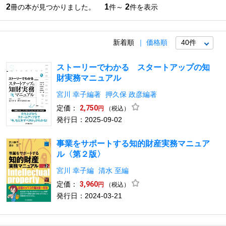
2
1
2
冊の本が見つかりました。
件～
件を表示
新着順
価格順
ストーリーでわかる スタートアップの知
財実務マニュアル
宮川 幸子編著
押久保 政彦編著
定価：
2,750
（税込）
円
発行日：2025-09-02
事業をサポートする知的財産実務マニュア
ル〈第２版〉
宮川 幸子編
清水 至編
定価：
3,960
（税込）
円
発行日：2024-03-21