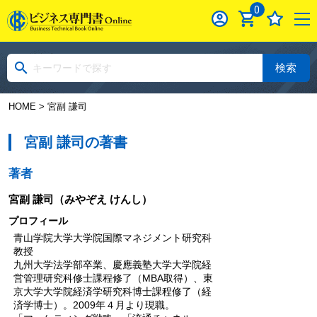
0
検索
HOME
> 宮副 謙司
宮副 謙司の著書
著者
宮副 謙司
（みやぞえ けんし）
プロフィール
青山学院大学大学院国際マネジメント研究科
教授
九州大学法学部卒業、慶應義塾大学大学院経
営管理研究科修士課程修了（MBA取得）、東
京大学大学院経済学研究科博士課程修了（経
済学博士）。2009年４月より現職。