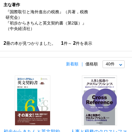
主な著作
『国際取引と海外進出の税務』（共著，税務
研究会）
『初歩からきちんと英文契約書（第2版）』
（中央経済社）
2
1
2
冊の本が見つかりました。
件～
件を表示
新着順
価格順
初歩からきちんと英文契約
人事と税務のクロスレファ