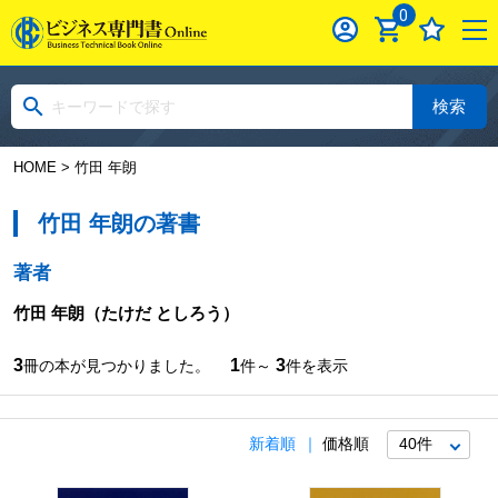
0
検索
HOME
> 竹田 年朗
竹田 年朗の著書
著者
竹田 年朗
（たけだ としろう）
3
1
3
冊の本が見つかりました。
件～
件を表示
新着順
価格順