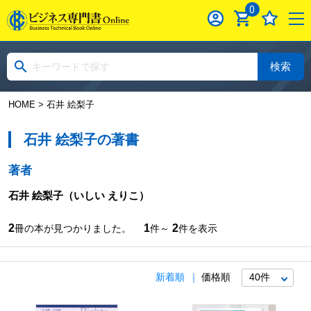
0
検索
HOME
> 石井 絵梨子
石井 絵梨子の著書
著者
石井 絵梨子
（いしい えりこ）
2
1
2
冊の本が見つかりました。
件～
件を表示
新着順
価格順