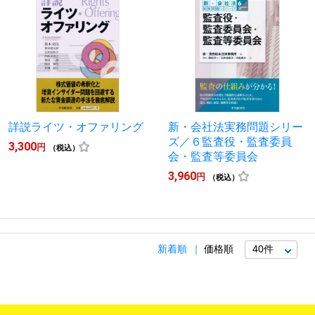
詳説ライツ・オファリング
新・会社法実務問題シリー
ズ／６監査役・監査委員
3,300
円
（税込）
会・監査等委員会
3,960
円
（税込）
新着順
価格順