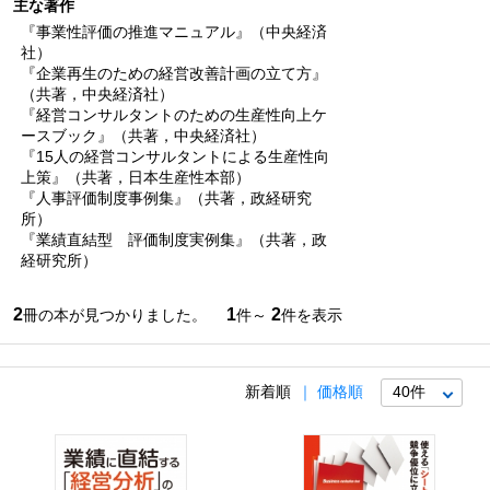
主な著作
『事業性評価の推進マニュアル』（中央経済
社）
『企業再生のための経営改善計画の立て方』
（共著，中央経済社）
『経営コンサルタントのための生産性向上ケ
ースブック』（共著，中央経済社）
『15人の経営コンサルタントによる生産性向
上策』（共著，日本生産性本部）
『人事評価制度事例集』（共著，政経研究
所）
『業績直結型 評価制度実例集』（共著，政
経研究所）
2
1
2
冊の本が見つかりました。
件～
件を表示
新着順
価格順