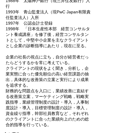
1988年 太陽神戸銀行（現三井住友銀行）入
行
1993年 青山監査法人（現PwC Japan有限責
任監査法人）入所
1997年 公認会計士登録
1998年 「日本生産性本部 経営コンサルタ
ント養成講座」を修了後，経営コンサルタン
トとして，中堅中小企業を主なクライアント
とし企業の診断指導にあたり，現在に至る。
企業の社長の視点に立ち，自分が経営者だっ
たらどうするかを常に考えている。
クライアントの現状をよく聞き，分析し，企
業実態に合った優先順位の高い経営課題の抽
出，具体的な改善策の立案と実行により成果
を追求する。
財務的な問題点を入口に，業績改善に直結す
る改善策立案，マーケティング戦略，戦略実
践指導，業績管理制度の設計・導入，人事制
度設計・導入，目標管理制度の設計・導入，
資金繰り指導，幹部社員教育など，それぞれ
のクライアントに合った業績向上のための総
合的指導を行っている。