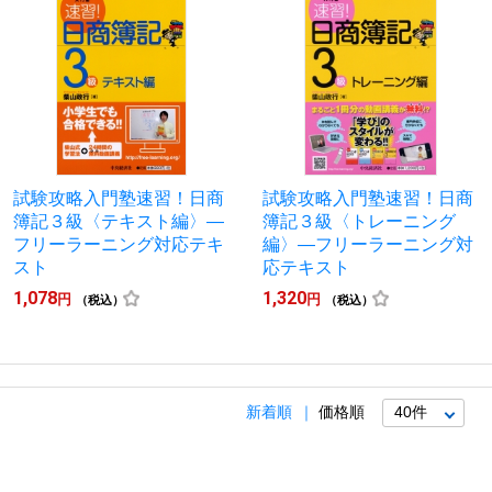
試験攻略入門塾速習！日商
試験攻略入門塾速習！日商
簿記３級〈テキスト編〉―
簿記３級〈トレーニング
フリーラーニング対応テキ
編〉―フリーラーニング対
スト
応テキスト
1,078
1,320
円
円
（税込）
（税込）
新着順
価格順