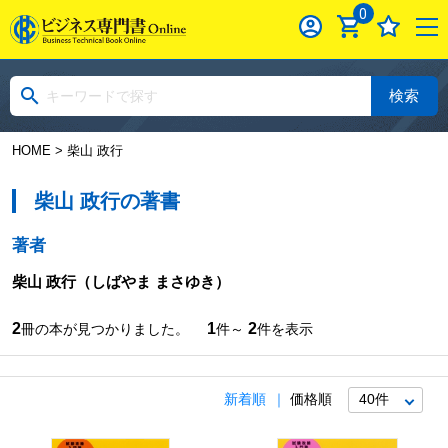
0
検索
HOME
> 柴山 政行
柴山 政行の著書
著者
柴山 政行
（しばやま まさゆき）
2
1
2
冊の本が見つかりました。
件～
件を表示
新着順
価格順