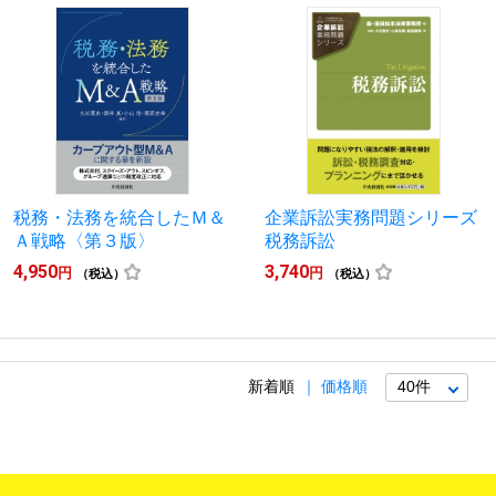
税務・法務を統合したＭ＆
企業訴訟実務問題シリーズ
Ａ戦略〈第３版〉
税務訴訟
4,950
3,740
円
円
（税込）
（税込）
新着順
価格順