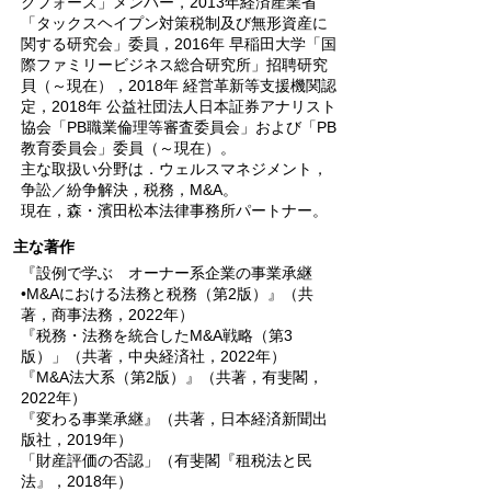
クフォース」メンバー，2013年経済産業省
「タックスヘイプン対策税制及び無形資産に
関する研究会」委員，2016年 早稲田大学「国
際ファミリービジネス総合研究所」招聘研究
貝（～現在），2018年 経営革新等支援機関認
定，2018年 公益社団法人日本証券アナリスト
協会「PB職業倫理等審査委員会」および「PB
教育委員会」委員（～現在）。
主な取扱い分野は．ウェルスマネジメント，
争訟／紛争解決，税務，M&A。
現在，森・濱田松本法律事務所パートナー。
主な著作
『設例で学ぶ オーナー系企業の事業承継
•M&Aにおける法務と税務（第2版）』（共
著，商事法務，2022年）
『税務・法務を統合したM&A戦略（第3
版）」（共著，中央経済社，2022年）
『M&A法大系（第2版）』（共著，有斐閣，
2022年）
『変わる事業承継』（共著，日本経済新聞出
版社，2019年）
「財産評価の否認」（有斐閣『租税法と民
法』，2018年）