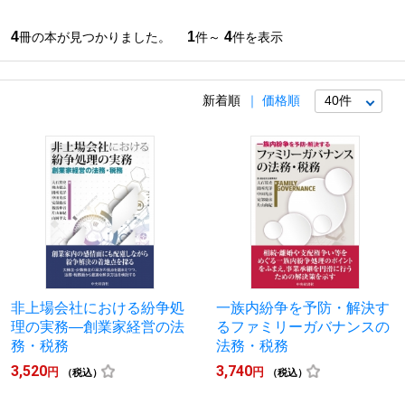
4
1
4
冊の本が見つかりました。
件～
件を表示
新着順
価格順
非上場会社における紛争処
一族内紛争を予防・解決す
理の実務―創業家経営の法
るファミリーガバナンスの
務・税務
法務・税務
3,520
3,740
円
円
（税込）
（税込）