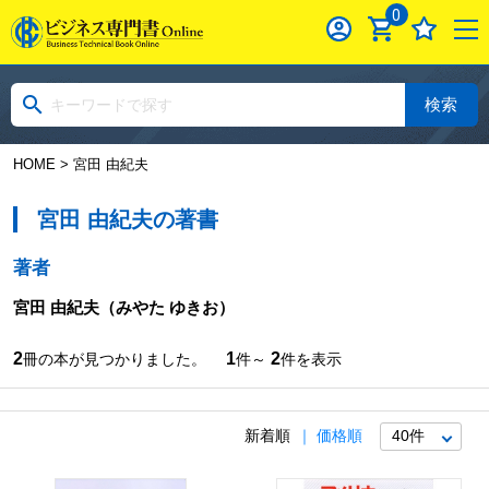
0
検索
HOME
> 宮田 由紀夫
宮田 由紀夫の著書
著者
宮田 由紀夫
（みやた ゆきお）
2
1
2
冊の本が見つかりました。
件～
件を表示
新着順
価格順