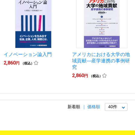
イノベーション論入門
アメリカにおける大学の地
域貢献―産学連携の事例研
2,860
円
（税込）
究
2,860
円
（税込）
新着順
価格順