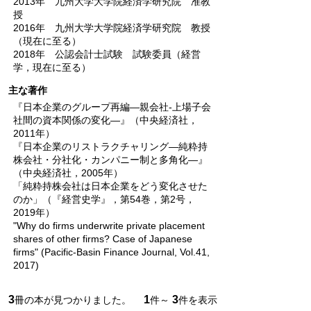
2013年 九州大学大学院経済学研究院 准教
授
2016年 九州大学大学院経済学研究院 教授
（現在に至る）
2018年 公認会計士試験 試験委員（経営
学，現在に至る）
主な著作
『日本企業のグループ再編―親会社-上場子会
社間の資本関係の変化―』（中央経済社，
2011年）
『日本企業のリストラクチャリング―純粋持
株会社・分社化・カンパニー制と多角化―』
（中央経済社，2005年）
「純粋持株会社は日本企業をどう変化させた
のか」（『経営史学』，第54巻，第2号，
2019年）
"Why do firms underwrite private placement
shares of other firms? Case of Japanese
firms" (Pacific-Basin Finance Journal, Vol.41,
2017)
3
1
3
冊の本が見つかりました。
件～
件を表示