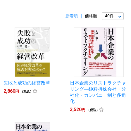
新着順
価格順
失敗と成功の経営改革
日本企業のリストラクチャ
リング―純粋持株会社・分
2,860
円
（税込）
社化・カンパニー制と多角
化
3,520
円
（税込）