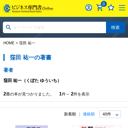
0
検索
HOME
> 窪田 祐一
窪田 祐一の著書
著者
窪田 祐一
（くぼた ゆういち）
2
1
2
冊の本が見つかりました。
件～
件を表示
新着順
価格順