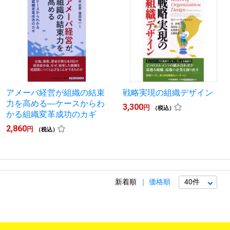
アメーバ経営が組織の結束
戦略実現の組織デザイン
力を高める―ケースからわ
3,300
円
（税込）
かる組織変革成功のカギ
2,860
円
（税込）
新着順
価格順