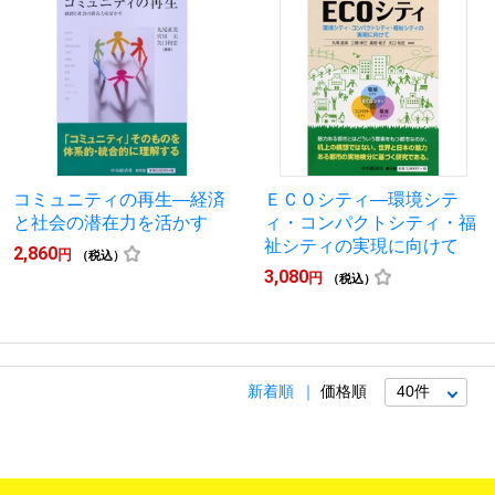
コミュニティの再生―経済
ＥＣＯシティ―環境シテ
と社会の潜在力を活かす
ィ・コンパクトシティ・福
祉シティの実現に向けて
2,860
円
（税込）
3,080
円
（税込）
新着順
価格順