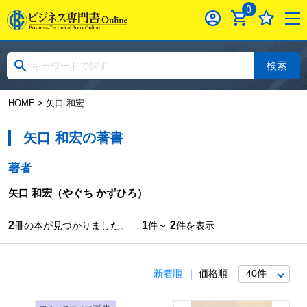
0
検索
HOME
> 矢口 和宏
矢口 和宏の著書
著者
矢口 和宏
（やぐち かずひろ）
2
1
2
冊の本が見つかりました。
件～
件を表示
新着順
価格順