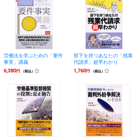
労働法を学ぶための「要件
部下を持つあなたの「残業
事実」講義
代請求」超早わかり
6,380
1,760
円
円
（税込）
（税込）