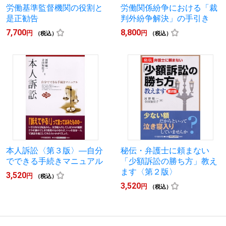
労働基準監督機関の役割と
労働関係紛争における「裁
是正勧告
判外紛争解決」の手引き
7,700
8,800
円
円
（税込）
（税込）
本人訴訟〈第３版〉―自分
秘伝・弁護士に頼まない
でできる手続きマニュアル
「少額訴訟の勝ち方」教え
ます〈第２版〉
3,520
円
（税込）
3,520
円
（税込）