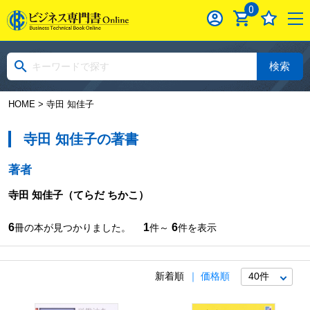
0
検索
HOME
> 寺田 知佳子
寺田 知佳子の著書
著者
寺田 知佳子
（てらだ ちかこ）
6
1
6
冊の本が見つかりました。
件～
件を表示
新着順
価格順