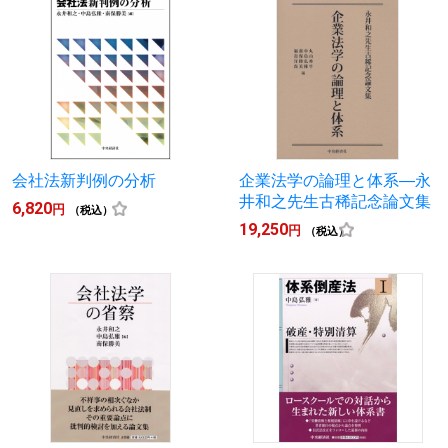
会社法新判例の分析
企業法学の論理と体系―永
井和之先生古稀記念論文集
6,820
円
（税込）
19,250
円
（税込）