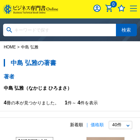
0
検索
HOME
> 中島 弘雅
中島 弘雅の著書
著者
中島 弘雅
（なかじま ひろまさ）
4
1
4
冊の本が見つかりました。
件～
件を表示
新着順
価格順