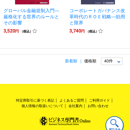
グローバル金融規制入門―
コーポレートガバナンス改
厳格化する世界のルールと
革時代のＲＯＥ戦略―効用
その影響
と限界
3,520
3,740
円
円
（税込）
（税込）
新着順
価格順
特定商取引に基づく表記
よくあるご質問
ご利用ガイド
個人情報の取扱いについて
会社案内
お問い合わせ