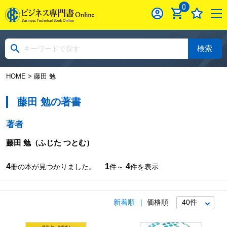
0
検索
HOME
> 藤田 勉
藤田 勉の著書
著者
藤田 勉
（ふじた つとむ）
4
1
4
冊の本が見つかりました。
件～
件を表示
新着順
価格順