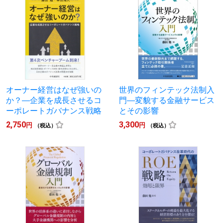
オーナー経営はなぜ強いの
世界のフィンテック法制入
か？―企業を成長させるコ
門―変貌する金融サービス
ーポレートガバナンス戦略
とその影響
2,750
3,300
円
円
（税込）
（税込）