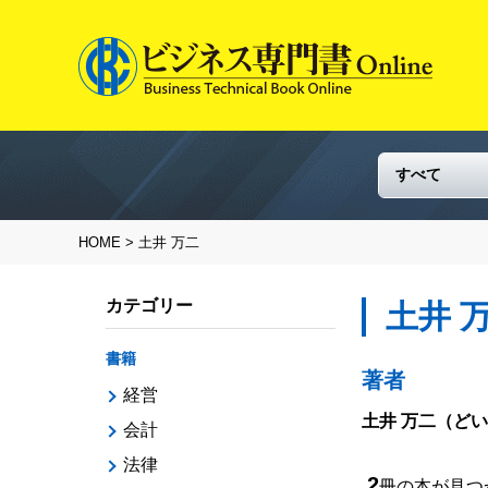
HOME
> 土井 万二
カテゴリー
土井 
書籍
著者
経営
土井 万二
（どい
会計
法律
2
冊の本が見