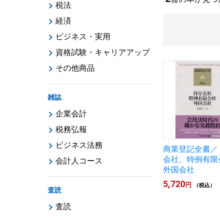
税法
経済
ビジネス・実用
資格試験・キャリアアップ
その他商品
雑誌
企業会計
税務弘報
ビジネス法務
商業登記全書／
会社、特例有限
会計人コース
外国会社
5,720
円
（税込）
査読
査読