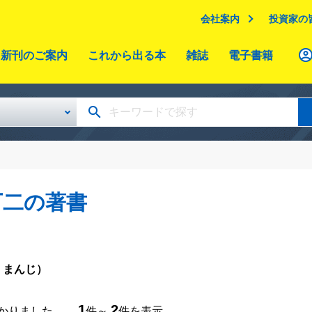
会社案内
投資家の
新刊のご案内
これから出る本
雑誌
電子書籍
万二の著書
 まんじ）
1
2
つかりました。
件～
件を表示