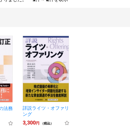
詳説ライツ・オファリ
の法務
ング
3,300
円
（税込）