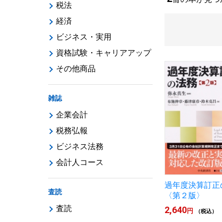
税法
経済
ビジネス・実用
資格試験・キャリアアップ
その他商品
雑誌
企業会計
税務弘報
ビジネス法務
会計人コース
過年度決算訂正
査読
〈第２版〉
査読
2,640
円
（税込）