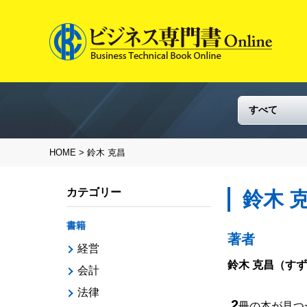
HOME
> 鈴木 克昌
カテゴリー
鈴木 
書籍
著者
経営
鈴木 克昌
（すず
会計
法律
2
冊の本が見