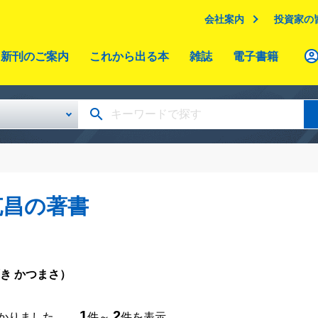
会社案内
投資家の
新刊のご案内
これから出る本
雑誌
電子書籍
克昌の著書
き かつまさ）
1
2
つかりました。
件～
件を表示