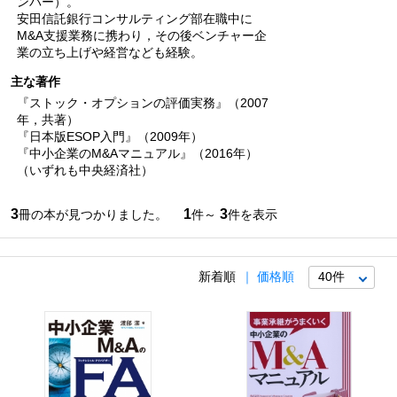
ンバー）。
安田信託銀行コンサルティング部在職中に
M&A支援業務に携わり，その後ベンチャー企
業の立ち上げや経営なども経験。
主な著作
『ストック・オプションの評価実務』（2007
年，共著）
『日本版ESOP入門』（2009年）
『中小企業のM&Aマニュアル』（2016年）
（いずれも中央経済社）
3
1
3
冊の本が見つかりました。
件～
件を表示
新着順
価格順