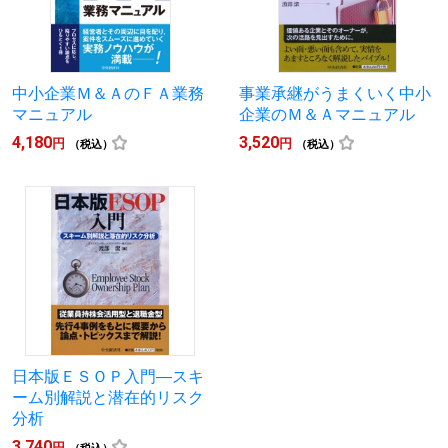
中小企業Ｍ＆ＡのＦＡ業務
事業承継がうまくいく中小
マニュアル
企業のＭ＆Ａマニュアル
4,180
3,520
円
円
（税込）
（税込）
日本版ＥＳＯＰ入門―スキ
ーム別解説と潜在的リスク
分析
3,740
円