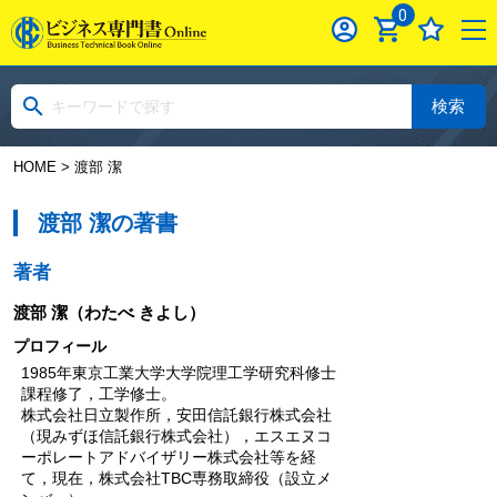
0
検索
HOME
> 渡部 潔
渡部 潔の著書
著者
渡部 潔
（わたべ きよし）
プロフィール
1985年東京工業大学大学院理工学研究科修士
課程修了，工学修士。
株式会社日立製作所，安田信託銀行株式会社
（現みずほ信託銀行株式会社），エスエヌコ
ーポレートアドバイザリー株式会社等を経
て，現在，株式会社TBC専務取締役（設立メ