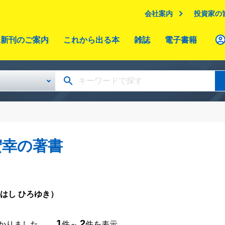
会社案内
投資家の
新刊のご案内
これから出る本
雑誌
電子書籍
宏幸の著書
はし ひろゆき）
1
2
つかりました。
件～
件を表示