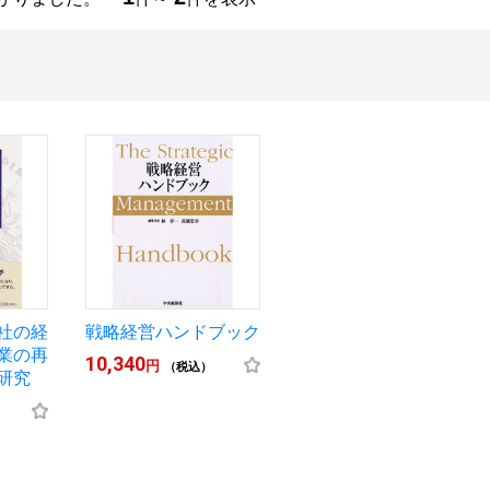
社の経
戦略経営ハンドブック
業の再
10,340
円
（税込）
研究