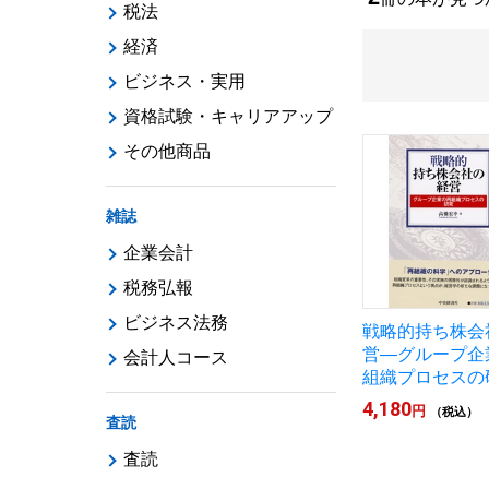
税法
経済
ビジネス・実用
資格試験・キャリアアップ
その他商品
雑誌
企業会計
税務弘報
ビジネス法務
戦略的持ち株会
営―グループ企
会計人コース
組織プロセスの
4,180
円
（税込）
査読
査読