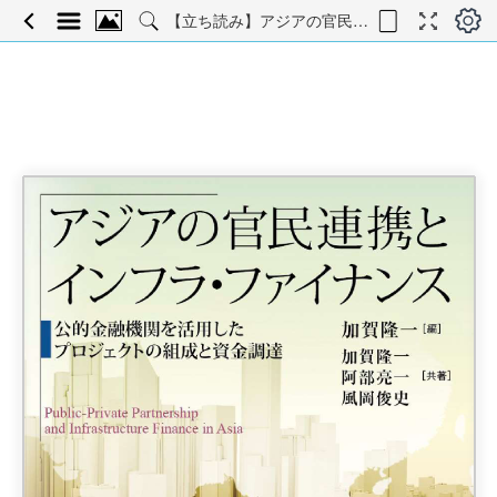
【立ち読み】アジアの官民連携とインフラ・ファイナンス―公的金融機関を活用したプロジェクトの組成と資金調達