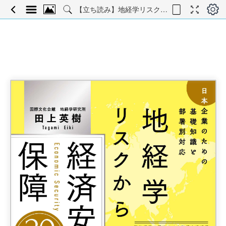
【立ち読み】地経学リスクからみた 経済安全保障20の新常識―日本企業のための基礎知識と部署別対応