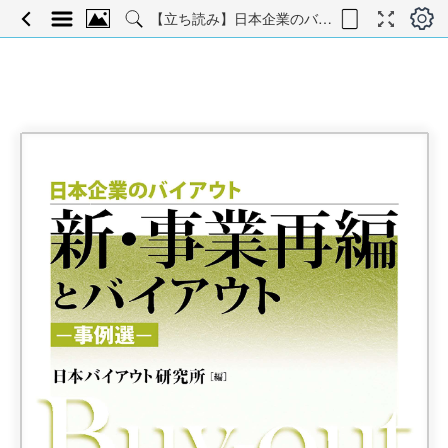
【立ち読み】日本企業のバイアウト新・事業再編とバイアウト―事例選―